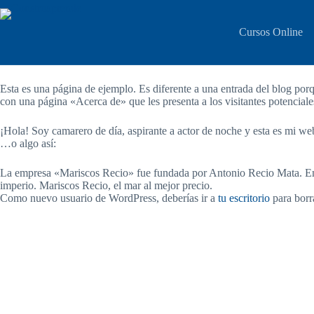
Saltar
al
contenido
Cursos Online
Página de ejemplo
Esta es una página de ejemplo. Es diferente a una entrada del blog por
con una página «Acerca de» que les presenta a los visitantes potenciales 
¡Hola! Soy camarero de día, aspirante a actor de noche y esta es mi web.
…o algo así:
La empresa «Mariscos Recio» fue fundada por Antonio Recio Mata. Emp
imperio. Mariscos Recio, el mar al mejor precio.
Como nuevo usuario de WordPress, deberías ir a
tu escritorio
para borra