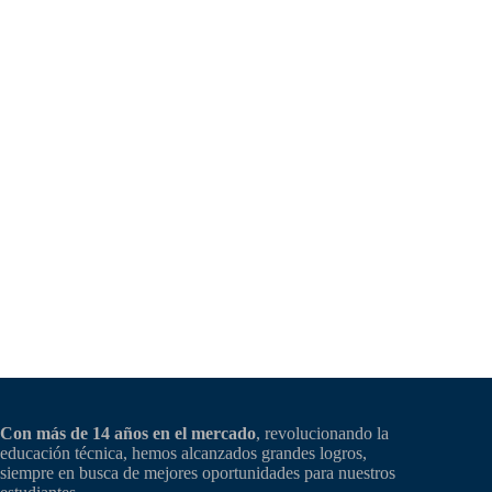
Con más de 14 años en el mercado
, revolucionando la
educación técnica, hemos alcanzados grandes logros,
siempre en busca de mejores oportunidades para nuestros