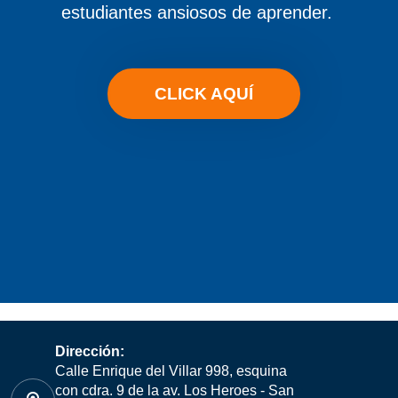
estudiantes ansiosos de aprender.
CLICK AQUÍ
Dirección:
Calle Enrique del Villar 998, esquina
con cdra. 9 de la av. Los Heroes - San